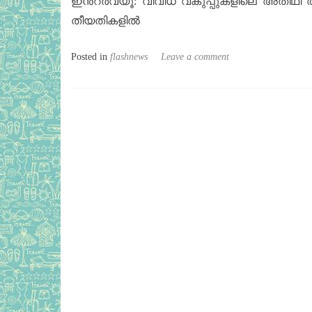
ഇൻറർവ്യൂ: വിവിധ വകുപ്പുകളിലെ അതിഥി അധ
തീയതികളിൽ
Posted in
flashnews
Leave a comment
Posts navigation