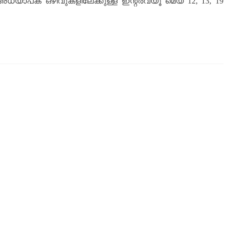
്യാപക ഒഴിവുകളിലേക്കുള്ള ഇന്റർവ്യൂ മെയ് 12, 13, 19